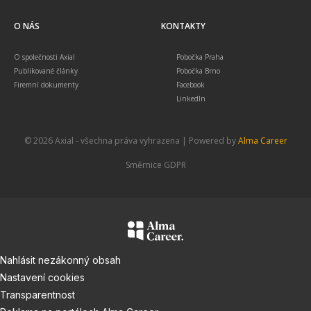
O NÁS
KONTAKTY
O společnosti Axial
Pobočka Praha
Publikované články
Pobočka Brno
Firemní dokumenty
Facebook
LinkedIn
© 2026 Axial - všechna práva vyhrazena | Powered by
Alma Career
Směrnice GDPR
Nahlásit nezákonný obsah
Nastavení cookies
Transparentnost