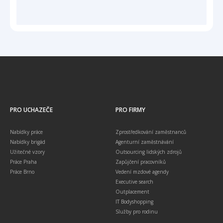
PRO UCHAZEČE
PRO FIRMY
Nabídky práce
Zprostředkování zaměstnanců
Nabídky brigád
Agenturní zaměstnávání
Užitečné vzory
Outsourcing lidských zdrojů
Práce Praha
Zapůjčení pracovníků
Práce Brno
Vedení mzdové agendy
Executive search
Outplacement
IT Bodyshopping
Služby pro rodinu