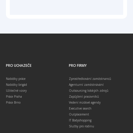
PRO UCHAZEČE
PRO FIRMY
Nabídky práce
Zprostředkování zaměstnanců
Nabídky brigád
Agenturní zaměstnávání
Užitečné vzory
Outsourcing lidských zdrojů
Práce Praha
Zapůjčení pracovníků
Práce Brno
Vedení mzdové agendy
Executive search
Outplacement
IT Bodyshopping
Služby pro rodinu