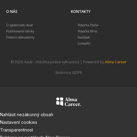
O NÁS
KONTAKTY
O společnosti Axial
Pobočka Praha
Publikované články
Pobočka Brno
Firemní dokumenty
Facebook
LinkedIn
© 2026 Axial - všechna práva vyhrazena | Powered by
Alma Career
Směrnice GDPR
Nahlásit nezákonný obsah
Nastavení cookies
Transparentnost