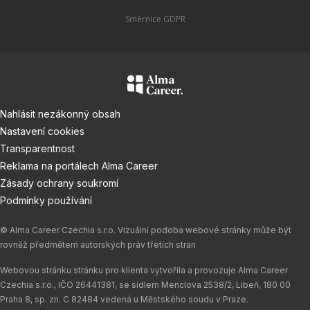
Směrnice GDPR
Nahlásit nezákonný obsah
Nastavení cookies
Transparentnost
Reklama na portálech Alma Career
Zásady ochrany soukromí
Podmínky používání
© Alma Career Czechia s.r.o. Vizuální podoba webové stránky může být
rovněž předmětem autorských práv třetích stran
Webovou stránku stránku pro klienta vytvořila a provozuje Alma Career
Czechia s.r.o., IČO 26441381, se sídlem Menclova 2538/2, Libeň, 180 00
Praha 8, sp. zn. C 82484 vedená u Městského soudu v Praze.