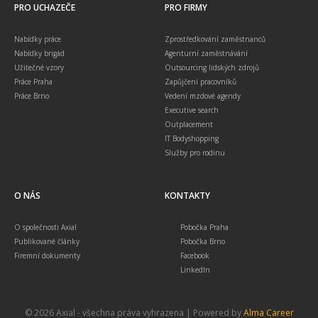
PRO UCHAZEČE
PRO FIRMY
Nabídky práce
Zprostředkování zaměstnanců
Nabídky brigád
Agenturní zaměstnávání
Užitečné vzory
Outsourcing lidských zdrojů
Práce Praha
Zapůjčení pracovníků
Práce Brno
Vedení mzdové agendy
Executive search
Outplacement
IT Bodyshopping
Služby pro rodinu
O NÁS
KONTAKTY
O společnosti Axial
Pobočka Praha
Publikované články
Pobočka Brno
Firemní dokumenty
Facebook
LinkedIn
© 2026 Axial - všechna práva vyhrazena | Powered by
Alma Career