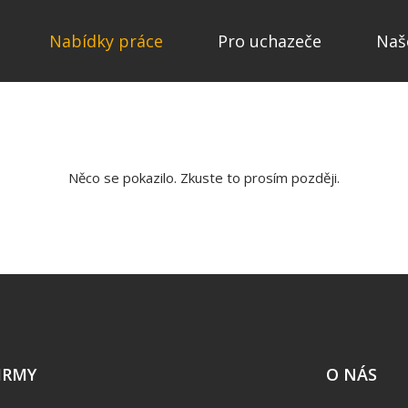
Nabídky práce
Pro uchazeče
Naš
Něco se pokazilo. Zkuste to prosím později.
IRMY
O NÁS