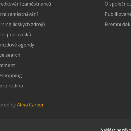
ředkování zaměstnanců
O společnost
rní zaměstnávání
Publikované
cing lidských zdrojů
Firemní do
ení pracovníků
 mzdové agendy
ve search
cement
yshopping
pro rodinu
wered by
Alma Career
Nahlásit nezák