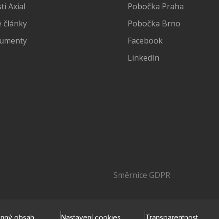
i Axial
Pobočka Praha
 články
Pobočka Brno
kumenty
Facebook
LinkedIn
Směrnice GDPR
onný obsah
Nastavení cookies
Transparentnost