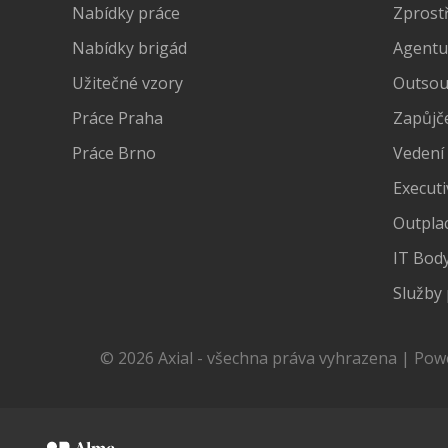
Nabídky práce
Zprost
Nabídky brigád
Agentu
Užitečné vzory
Outsour
Práce Praha
Zapůjč
Práce Brno
Vedení
Executi
Outpla
IT Bod
Služby 
© 2026 Axial - všechna práva vyhrazena | Po