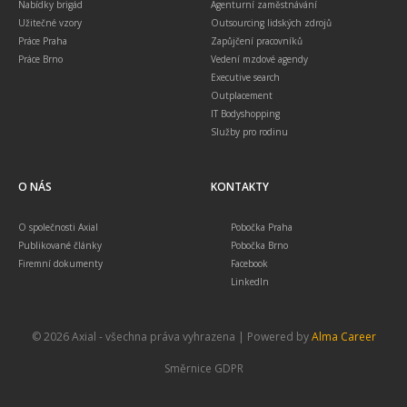
Nabídky brigád
Agenturní zaměstnávání
Užitečné vzory
Outsourcing lidských zdrojů
Práce Praha
Zapůjčení pracovníků
Práce Brno
Vedení mzdové agendy
Executive search
Outplacement
IT Bodyshopping
Služby pro rodinu
O NÁS
KONTAKTY
O společnosti Axial
Pobočka Praha
Publikované články
Pobočka Brno
Firemní dokumenty
Facebook
LinkedIn
© 2026 Axial - všechna práva vyhrazena | Powered by
Alma Career
Směrnice GDPR