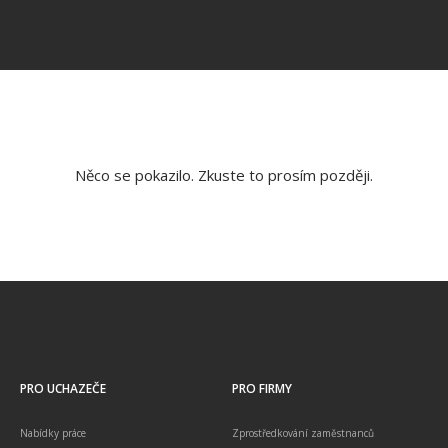
Něco se pokazilo. Zkuste to prosím později.
PRO UCHAZEČE
PRO FIRMY
Nabídky práce
Zprostředkování zaměstnanců