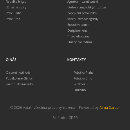
Nabídky brigád
Agenturní zaměstnávání
Užitečné vzory
Outsourcing lidských zdrojů
Práce Praha
Zapůjčení pracovníků
Práce Brno
Vedení mzdové agendy
Executive search
Outplacement
IT Bodyshopping
Služby pro rodinu
O NÁS
KONTAKTY
O společnosti Axial
Pobočka Praha
Publikované články
Pobočka Brno
Firemní dokumenty
Facebook
LinkedIn
© 2026 Axial - všechna práva vyhrazena | Powered by
Alma Career
Směrnice GDPR