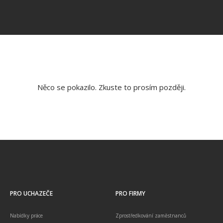
Něco se pokazilo. Zkuste to prosím později.
PRO UCHAZEČE
PRO FIRMY
Nabídky práce
Zprostředkování zaměstnanců