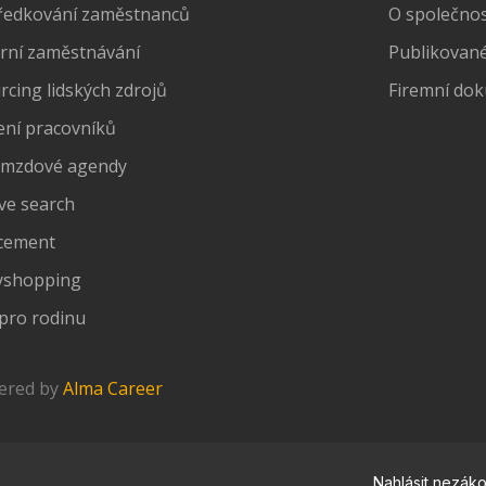
ředkování zaměstnanců
O společnost
rní zaměstnávání
Publikované
cing lidských zdrojů
Firemní do
ení pracovníků
 mzdové agendy
ve search
cement
yshopping
pro rodinu
wered by
Alma Career
Nahlásit nezák