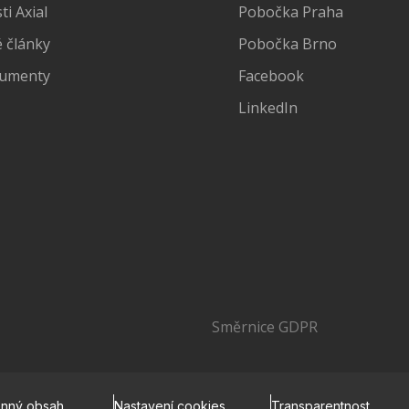
i Axial
Pobočka Praha
 články
Pobočka Brno
kumenty
Facebook
LinkedIn
Směrnice GDPR
onný obsah
Nastavení cookies
Transparentnost