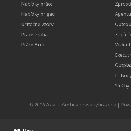
Nabídky práce
Zprost
Nabídky brigád
Agentu
Užitečné vzory
Outsour
Práce Praha
Zapůjč
Práce Brno
Vedení
Executi
Outpla
IT Bod
Služby 
© 2026 Axial - všechna práva vyhrazena | Po