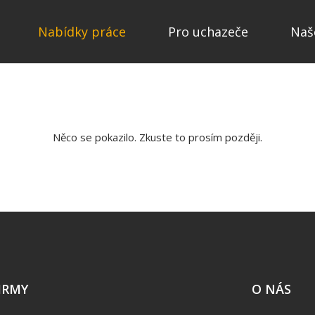
Nabídky práce
Pro uchazeče
Naš
Něco se pokazilo. Zkuste to prosím později.
IRMY
O NÁS