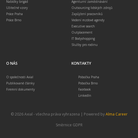
Nabídky brigád
Agenturní zaměstnávání
Užitečné vzory
Outsourcing lidských zdrojů
Práce Praha
Zapůjčení pracovníků
Práce Brno
Vedení mzdové agendy
Executive search
Outplacement
IT Bodyshopping
Služby pro rodinu
O NÁS
KONTAKTY
O společnosti Axial
Pobočka Praha
Publikované články
Pobočka Brno
Firemní dokumenty
Facebook
LinkedIn
© 2026 Axial - všechna práva vyhrazena | Powered by
Alma Career
Směrnice GDPR