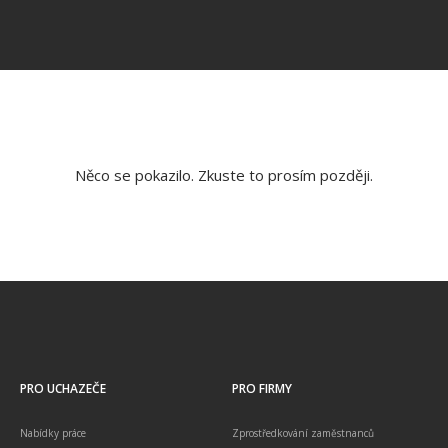
Něco se pokazilo. Zkuste to prosím později.
PRO UCHAZEČE
PRO FIRMY
Nabídky práce
Zprostředkování zaměstnanců