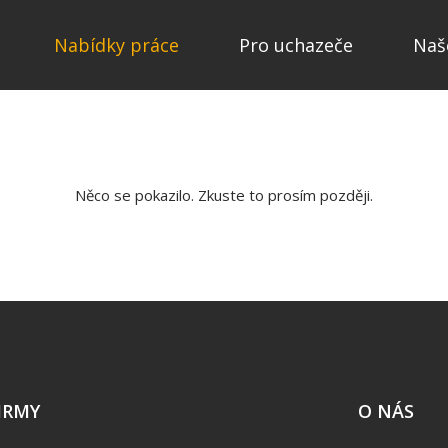
Nabídky práce
Pro uchazeče
Naš
Něco se pokazilo. Zkuste to prosím později.
IRMY
O NÁS