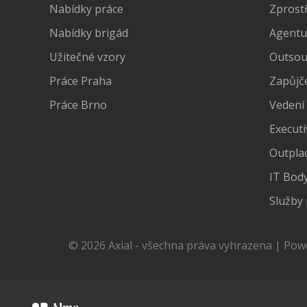
Nabídky práce
Zprost
Nabídky brigád
Agentu
Užitečné vzory
Outsour
Práce Praha
Zapůjč
Práce Brno
Vedení
Executi
Outpla
IT Bod
Služby 
© 2026 Axial - všechna práva vyhrazena | Po