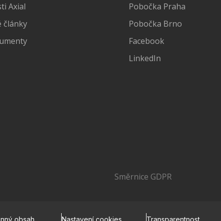
i Axial
Pobočka Praha
 články
Pobočka Brno
kumenty
Facebook
LinkedIn
Směrnice GDPR
onný obsah
Nastavení cookies
Transparentnost