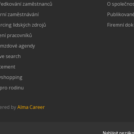
ředkování zaměstnanců
O společnost
rní zaměstnávání
Publikované
cing lidských zdrojů
Firemní do
ení pracovníků
 mzdové agendy
ve search
cement
yshopping
pro rodinu
wered by
Alma Career
Nahlásit nezák