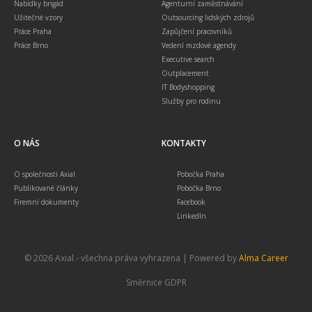
Nabídky brigád
Agenturní zaměstnávání
Užitečné vzory
Outsourcing lidských zdrojů
Práce Praha
Zapůjčení pracovníků
Práce Brno
Vedení mzdové agendy
Executive search
Outplacement
IT Bodyshopping
Služby pro rodinu
O NÁS
KONTAKTY
O společnosti Axial
Pobočka Praha
Publikované články
Pobočka Brno
Firemní dokumenty
Facebook
LinkedIn
© 2026 Axial - všechna práva vyhrazena | Powered by
Alma Career
Směrnice GDPR