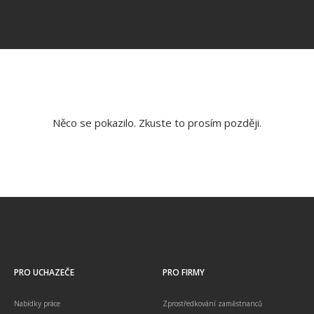
Něco se pokazilo. Zkuste to prosím později.
PRO UCHAZEČE
PRO FIRMY
Nabídky práce
Zprostředkování zaměstnanců